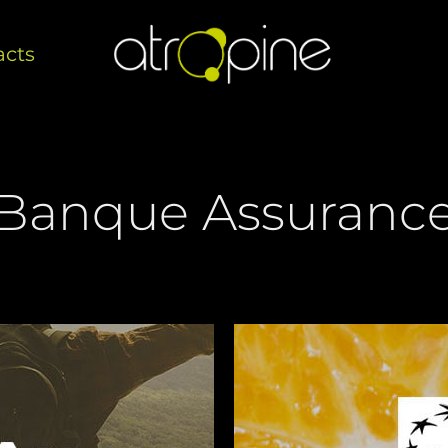
acts
Banque Assuranc